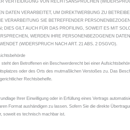
 VERTEIDIGUNG VON RECHTSANSPRÜCHEN (WIDERSPRUCH N
DATEN VERARBEITET, UM DIREKTWERBUNG ZU BETREIBEN,
IE VERARBEITUNG SIE BETREFFENDER PERSONENBEZOGE
 DIES GILT AUCH FÜR DAS PROFILING, SOWEIT ES MIT SO
DERSPRECHEN, WERDEN IHRE PERSONENBEZOGENEN DATEN
NDET (WIDERSPRUCH NACH ART. 21 ABS. 2 DSGVO).
ichts­behörde
teht den Betroffenen ein Beschwerderecht bei einer Aufsichtsbehörd
beitsplatzes oder des Orts des mutmaßlichen Verstoßes zu. Das Bes
gerichtlicher Rechtsbehelfe.
ndlage Ihrer Einwilligung oder in Erfüllung eines Vertrags automatisi
aren Format aushändigen zu lassen. Sofern Sie die direkte Übertrag
ur, soweit es technisch machbar ist.