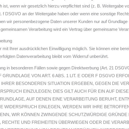
h ist, wenn wir gesetzlich hierzu verpflichtet sind (z. B. Weitergabe
 lit. f DSGVO an der Weitergabe haben oder wenn eine sonstige Recht
ben wir personenbezogene Daten unserer Kunden nur auf Grundlage e
ner gemeinsamen Verarbeitung wird ein Vertrag über gemeinsame Vera
beitung
it Ihrer ausdrücklichen Einwilligung möglich. Sie können eine bereits 
rfolgten Datenverarbeitung bleibt vom Widerruf unberührt.
ng in besonderen Fällen sowie gegen Direktwerbung (Art. 21 DSGV
RUNDLAGE VON ART. 6 ABS. 1 LIT. E ODER F DSGVO ERFO
US IHRER BESONDEREN SITUATION ERGEBEN, GEGEN DIE VE
PRUCH EINZULEGEN; DIES GILT AUCH FÜR EIN AUF DIE
GRUNDLAGE, AUF DENEN EINE VERARBEITUNG BERUHT, ENT
E WIDERSPRUCH EINLEGEN, WERDEN WIR IHRE BETROFF
 DENN, WIR KÖNNEN ZWINGENDE SCHUTZWÜRDIGE GRÜNDE 
N, RECHTE UND FREIHEITEN ÜBERWIEGEN ODER DIE VERAR