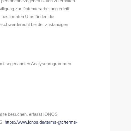
en personenbezogenen Daten zu erhalten.
ligung zur Datenverarbeitung erteilt
ter bestimmten Umständen die
eschwerderecht bei der zuständigen
m mit sogenannten Analyseprogrammen.
bsite besuchen, erfasst IONOS
OS:
https://www.ionos.de/terms-gtc/terms-